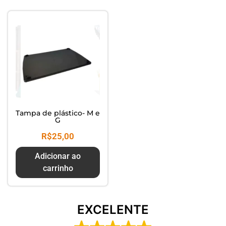
Composte seus Resíduos - Trate
seu Jardim - Cuide do Planeta
Tampa de plástico- M e
G
R$
25,00
Adicionar ao
carrinho
EXCELENTE