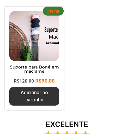
Composte seus Resíduos - Trate
seu Jardim - Cuide do Planeta
Oferta!
Suporte para Boné em
macramê
R$
90,00
R$
120,00
Adicionar ao
carrinho
EXCELENTE