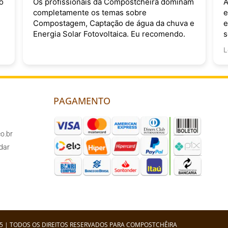
o
Os profissionais da Compostchêira dominam
A
completamente os temas sobre
e
Compostagem, Captação de água da chuva e
e
Energia Solar Fotovoltaica. Eu recomendo.
s
v
L
PAGAMENTO
o.br
dar
5 | TODOS OS DIREITOS RESERVADOS PARA COMPOSTCHÊIRA