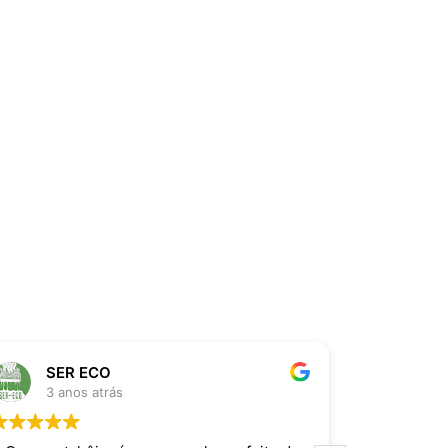
SER ECO
Thi
3 anos atrás
3 an