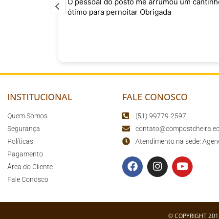
o
O pessoal do posto me arrumou um cantinh
curtindo
ótimo para pernoitar Obrigada
sário para
o
INSTITUCIONAL
FALE CONOSCO
Quem Somos
(51) 99779-2597
Segurança
contato@compostcheira.ec
Políticas
Atendimento na sede: Agen
Pagamento
Área do Cliente
Fale Conosco
© COPYRIGHT 201