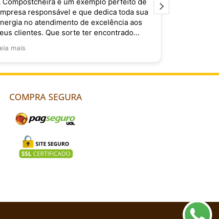
 Compostchêira é um exemplo perfeito de
É muito im
mpresa responsável e que dedica toda sua
Compostchê
nergia no atendimento de excelência aos
do Brasil. 
eus clientes. Que sorte ter encontrado
ocês!
eia mais
COMPRA SEGURA