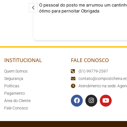
o
O pessoal do posto me arrumou um cantinh
curtindo
ótimo para pernoitar Obrigada
sário para
o
INSTITUCIONAL
FALE CONOSCO
Quem Somos
(51) 99779-2597
Segurança
contato@compostcheira.ec
Políticas
Atendimento na sede: Agen
Pagamento
Área do Cliente
Fale Conosco