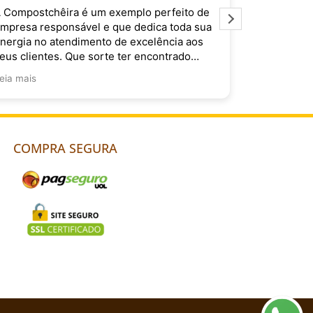
 Compostchêira é um exemplo perfeito de
É muito im
mpresa responsável e que dedica toda sua
Compostchê
nergia no atendimento de excelência aos
do Brasil. 
eus clientes. Que sorte ter encontrado
ocês!
eia mais
COMPRA SEGURA