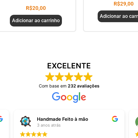
R$
29,00
R$
20,00
Adicionar ao car
Adicionar ao carrinho
EXCELENTE
Com base em
232 avaliações
Handmade Feito à mão
3 anos atrás