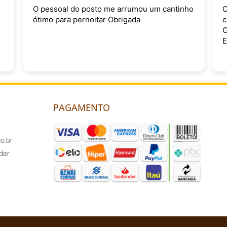
u um cantinho
Os profissionais da Compostchêira domi
completamente os temas sobre
Compostagem, Captação de água da chuv
Energia Solar Fotovoltaica. Eu recomendo
PAGAMENTO
o.br
dar