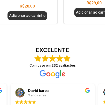
R$
29,00
R$
20,00
Adicionar ao car
Adicionar ao carrinho
EXCELENTE
Com base em
232 avaliações
Handmade Feito à mão
3 anos atrás