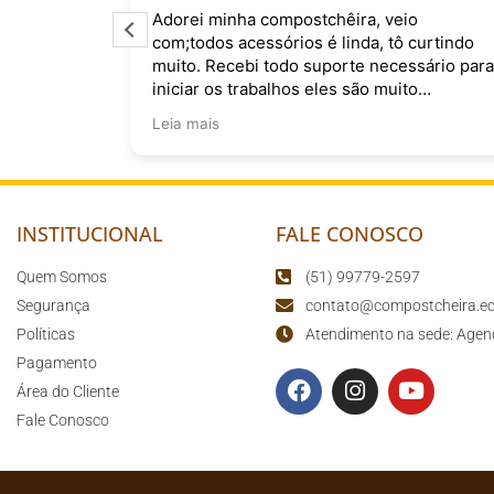
tchêira, veio
O pessoal do posto me arrumo
é linda, tô curtindo
ótimo para pernoitar Obrigada
uporte necessário para
eles são muito
do muito !
INSTITUCIONAL
FALE CONOSCO
Quem Somos
(51) 99779-2597
Segurança
contato@compostcheira.ec
Políticas
Atendimento na sede: Agen
Pagamento
Área do Cliente
Fale Conosco