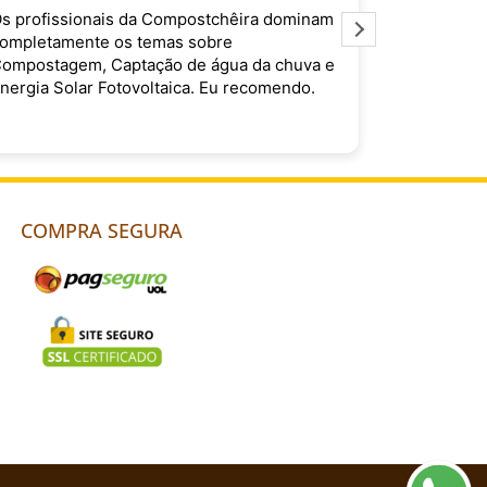
nam
A Compostchêira é um exemplo perfeito de
empresa responsável e que dedica toda sua
a e
energia no atendimento de excelência aos
.
seus clientes. Que sorte ter encontrado
vocês!
Leia mais
COMPRA SEGURA