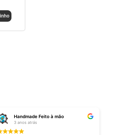
rinho
SER ECO
3 anos atrás