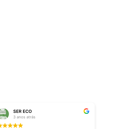
SER ECO
Thi
3 anos atrás
3 an