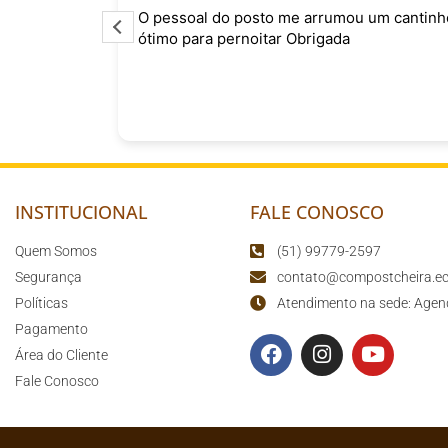
o
O pessoal do posto me arrumou um cantinh
curtindo
ótimo para pernoitar Obrigada
sário para
o
INSTITUCIONAL
FALE CONOSCO
Quem Somos
(51) 99779-2597
Segurança
contato@compostcheira.ec
Políticas
Atendimento na sede: Agen
Pagamento
Área do Cliente
Fale Conosco