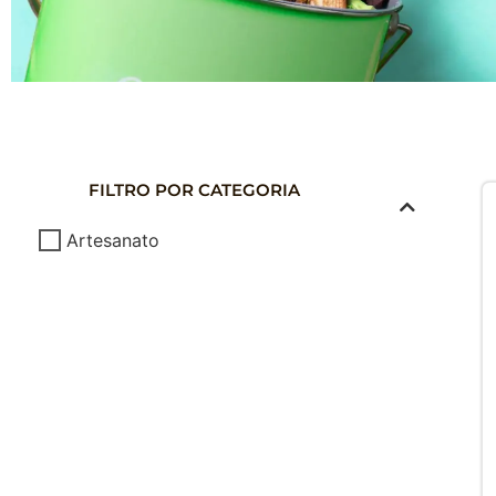
COMPOSTAG
DOMÉSTICA
FILTRO POR CATEGORIA
Composte seus Resíduos - Trate seu J
Artesanato
Cuide do Planeta