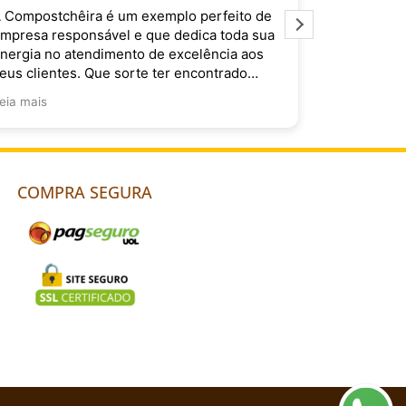
 Compostchêira é um exemplo perfeito de
É muito im
mpresa responsável e que dedica toda sua
Compostchê
nergia no atendimento de excelência aos
do Brasil. 
eus clientes. Que sorte ter encontrado
ocês!
eia mais
COMPRA SEGURA