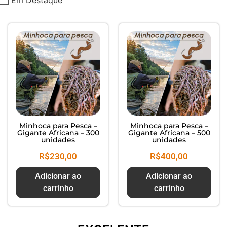
Composte seus Resíduos - Trate
seu Jardim - Cuide do Planeta
Minhoca para Pesca –
Minhoca para Pesca –
Gigante Africana – 300
Gigante Africana – 500
unidades
unidades
R$
230,00
R$
400,00
Adicionar ao
Adicionar ao
carrinho
carrinho