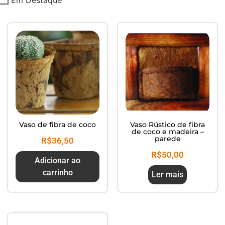
Composte seus Resíduos - Trate
seu Jardim - Cuide do Planeta
Vaso de fibra de coco
Vaso Rústico de fibra
de coco e madeira –
parede
R$
36,50
R$
50,00
Adicionar ao
carrinho
Ler mais