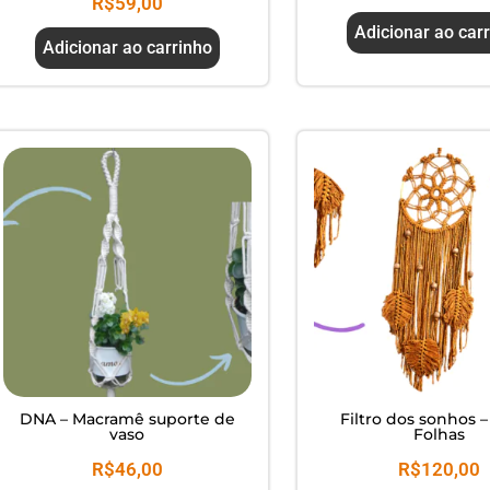
R$
59,00
Adicionar ao car
Adicionar ao carrinho
DNA – Macramê suporte de
Filtro dos sonhos –
vaso
Folhas
R$
46,00
R$
120,00