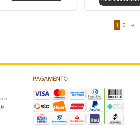
1
2
→
PAGAMENTO
o.br
dar