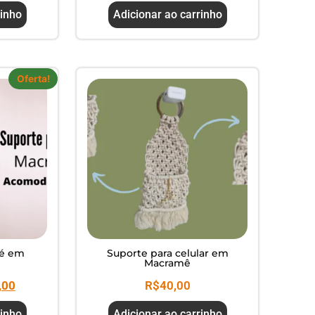
rinho
Adicionar ao carrinho
Oferta!
né em
Suporte para celular em
Macramê
,00
R$
40,00
rinho
Adicionar ao carrinho