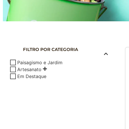
COMPOSTAG
DOMÉSTICA
FILTRO POR CATEGORIA
Composte seus Resíduos - Trate seu J
Paisagismo e Jardim
Cuide do Planeta
Artesanato
Em Destaque