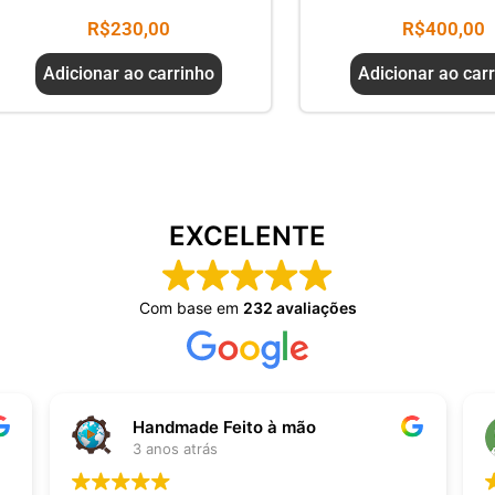
R$
230,00
R$
400,00
Adicionar ao carrinho
Adicionar ao car
EXCELENTE
Com base em
232 avaliações
Handmade Feito à mão
3 anos atrás