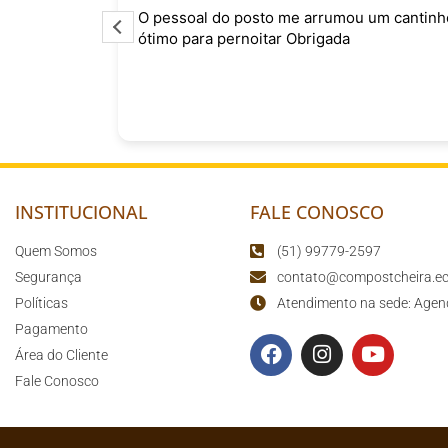
o
O pessoal do posto me arrumou um cantinh
curtindo
ótimo para pernoitar Obrigada
sário para
o
INSTITUCIONAL
FALE CONOSCO
Quem Somos
(51) 99779-2597
Segurança
contato@compostcheira.ec
Políticas
Atendimento na sede: Agen
Pagamento
Área do Cliente
Fale Conosco