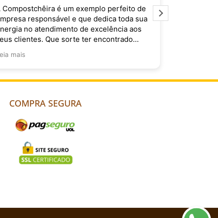
 Compostchêira é um exemplo perfeito de
É muito im
mpresa responsável e que dedica toda sua
Compostchê
nergia no atendimento de excelência aos
do Brasil. 
eus clientes. Que sorte ter encontrado
ocês!
eia mais
COMPRA SEGURA