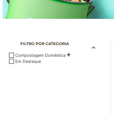
COMPOSTAG
DOMÉSTICA
FILTRO POR CATEGORIA
Composte seus Resíduos - Trate seu J
Compostagem Doméstica
Cuide do Planeta
Em Destaque