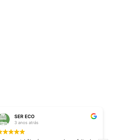
SER ECO
Thi
3 anos atrás
3 an