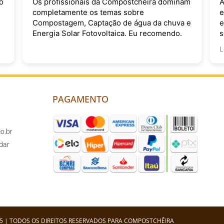
o
Os profissionais da Compostchêira dominam
A
completamente os temas sobre
e
Compostagem, Captação de água da chuva e
e
Energia Solar Fotovoltaica. Eu recomendo.
s
v
L
PAGAMENTO
o.br
dar
5 | TODOS OS DIREITOS RESERVADOS PARA COMPOSTCHÊIRA