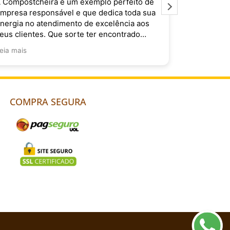
 Compostchêira é um exemplo perfeito de
É muito im
mpresa responsável e que dedica toda sua
Compostchê
nergia no atendimento de excelência aos
do Brasil. 
eus clientes. Que sorte ter encontrado
ocês!
eia mais
COMPRA SEGURA