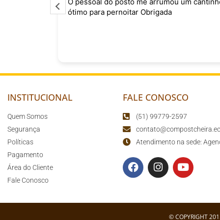
o
O pessoal do posto me arrumou um cantinh
curtindo
ótimo para pernoitar Obrigada
sário para
o
INSTITUCIONAL
FALE CONOSCO
Quem Somos
(51) 99779-2597
Segurança
contato@compostcheira.ec
Políticas
Atendimento na sede: Agen
Pagamento
Área do Cliente
Fale Conosco
© COPYRIGHT 201