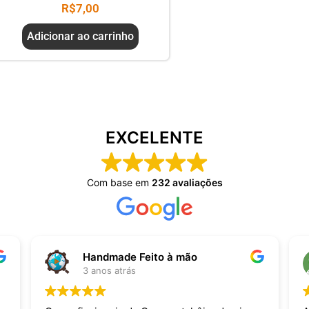
R$
7,00
Adicionar ao carrinho
EXCELENTE
Com base em
232 avaliações
Handmade Feito à mão
3 anos atrás