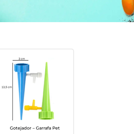
EM
ardim -
Gotejador – Garrafa Pet