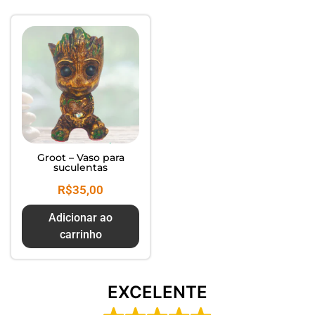
Composte seus Resíduos - Trate
seu Jardim - Cuide do Planeta
Groot – Vaso para
suculentas
R$
35,00
Adicionar ao
carrinho
EXCELENTE