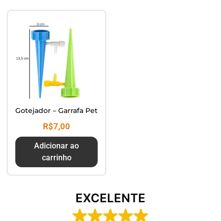
Composte seus Resíduos - Trate
seu Jardim - Cuide do Planeta
Gotejador – Garrafa Pet
R$
7,00
Adicionar ao
carrinho
EXCELENTE