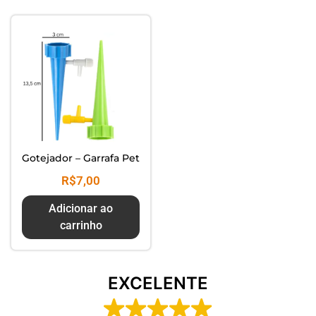
Composte seus Resíduos - Trate
seu Jardim - Cuide do Planeta
Gotejador – Garrafa Pet
R$
7,00
Adicionar ao
carrinho
EXCELENTE