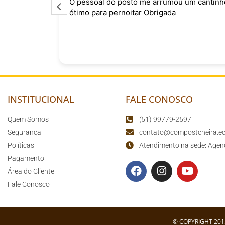
o
O pessoal do posto me arrumou um cantinh
curtindo
ótimo para pernoitar Obrigada
sário para
o
INSTITUCIONAL
FALE CONOSCO
Quem Somos
(51) 99779-2597
Segurança
contato@compostcheira.ec
Políticas
Atendimento na sede: Agen
Pagamento
Área do Cliente
Fale Conosco
© COPYRIGHT 201