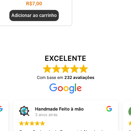
R$
7,00
Adicionar ao carrinho
EXCELENTE
Com base em
232 avaliações
Handmade Feito à mão
3 anos atrás