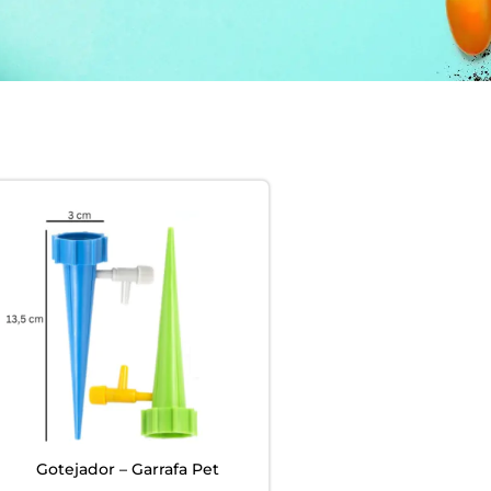
EM
ardim -
Gotejador – Garrafa Pet