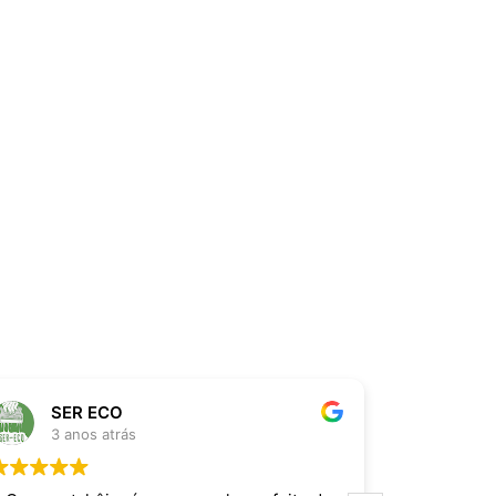
SER ECO
Thi
3 anos atrás
3 an