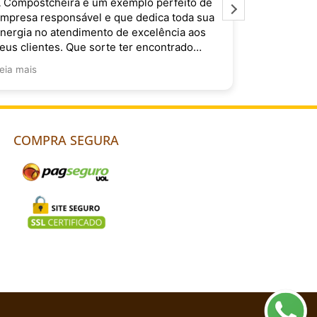
 Compostchêira é um exemplo perfeito de
É muito im
mpresa responsável e que dedica toda sua
Compostchê
nergia no atendimento de excelência aos
do Brasil. 
eus clientes. Que sorte ter encontrado
ocês!
eia mais
COMPRA SEGURA