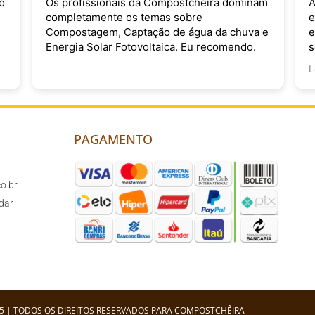
o
Os profissionais da Compostchêira dominam
A
completamente os temas sobre
e
Compostagem, Captação de água da chuva e
e
Energia Solar Fotovoltaica. Eu recomendo.
s
v
L
PAGAMENTO
o.br
dar
5 | TODOS OS DIREITOS RESERVADOS PARA COMPOSTCHÊIRA