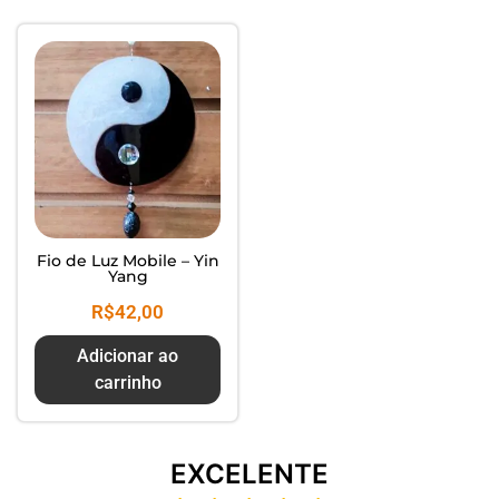
Composte seus Resíduos - Trate
seu Jardim - Cuide do Planeta
Fio de Luz Mobile – Yin
Yang
R$
42,00
Adicionar ao
carrinho
EXCELENTE