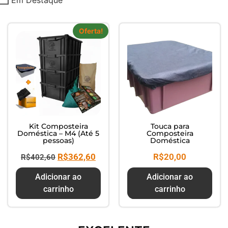
Composte seus Resíduos - Trate
seu Jardim - Cuide do Planeta
Oferta!
Kit Composteira
Touca para
Doméstica – M4 (Até 5
Composteira
pessoas)
Doméstica
R$
362,60
R$
20,00
R$
402,60
Adicionar ao
Adicionar ao
carrinho
carrinho