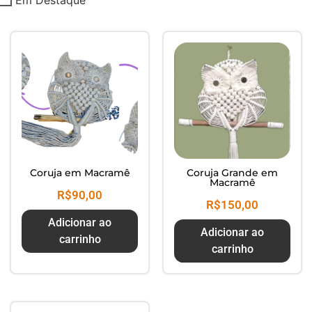
Composte seus Resíduos - Trate
seu Jardim - Cuide do Planeta
Coruja em Macramê
Coruja Grande em
Macramê
R$
90,00
R$
150,00
Adicionar ao
Adicionar ao
carrinho
carrinho