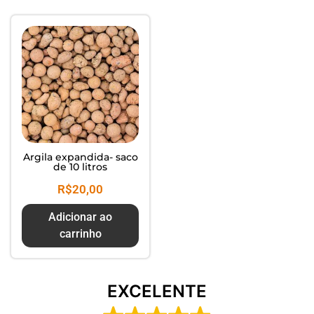
Composte seus Resíduos - Trate
seu Jardim - Cuide do Planeta
Argila expandida- saco
de 10 litros
R$
20,00
Adicionar ao
carrinho
EXCELENTE