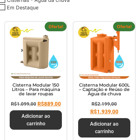
Composte seus Resíduos - Trate
Em Destaque
seu Jardim - Cuide do Planeta
Oferta!
Oferta!
Cisterna Modular 150
Cisterna Modular 600L
Litros – Para máquina
– Captação e Reúso de
de lavar roupas
Água da chuva
R$
889,00
R$
1.099,00
R$
2.199,00
R$
1.939,00
Adicionar ao
carrinho
Adicionar ao
carrinho