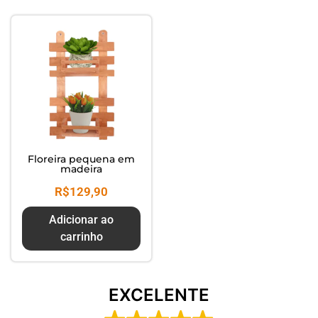
Composte seus Resíduos - Trate
seu Jardim - Cuide do Planeta
Floreira pequena em
madeira
R$
129,90
Adicionar ao
carrinho
EXCELENTE