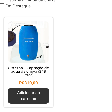
Composte seus Resíduos - Trate
Em Destaque
seu Jardim - Cuide do Planeta
Cisterna – Captação de
água da chuva (248
litros)
R$
310,00
Adicionar ao
carrinho