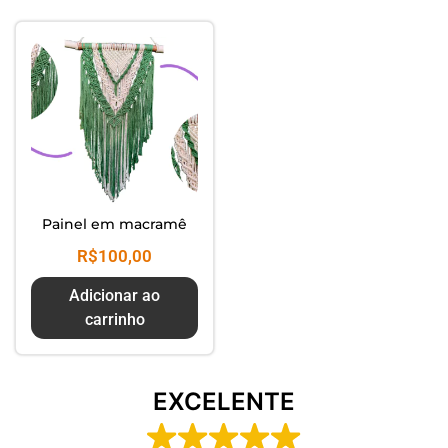
Composte seus Resíduos - Trate
seu Jardim - Cuide do Planeta
Painel em macramê
R$
100,00
Adicionar ao
carrinho
EXCELENTE