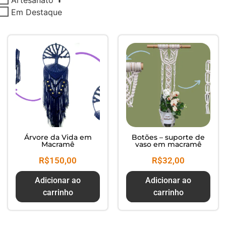
Composte seus Resíduos - Trate
Em Destaque
seu Jardim - Cuide do Planeta
Árvore da Vida em
Botões – suporte de
Macramê
vaso em macramê
R$
150,00
R$
32,00
Adicionar ao
Adicionar ao
carrinho
carrinho