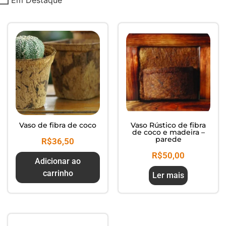
Composte seus Resíduos - Trate
seu Jardim - Cuide do Planeta
Vaso de fibra de coco
Vaso Rústico de fibra
de coco e madeira –
parede
R$
36,50
R$
50,00
Adicionar ao
carrinho
Ler mais