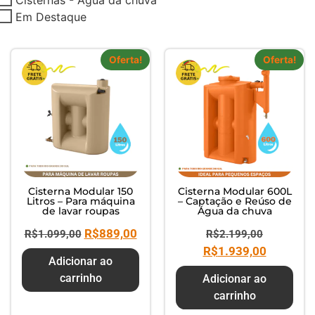
Composte seus Resíduos - Trate
Em Destaque
seu Jardim - Cuide do Planeta
Oferta!
Oferta!
Cisterna Modular 150
Cisterna Modular 600L
Litros – Para máquina
– Captação e Reúso de
de lavar roupas
Água da chuva
R$
889,00
R$
1.099,00
R$
2.199,00
R$
1.939,00
Adicionar ao
carrinho
Adicionar ao
carrinho