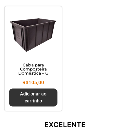
Composte seus Resíduos - Trate
seu Jardim - Cuide do Planeta
Caixa para
Composteira
Doméstica – G
R$
105,00
Adicionar ao
carrinho
EXCELENTE