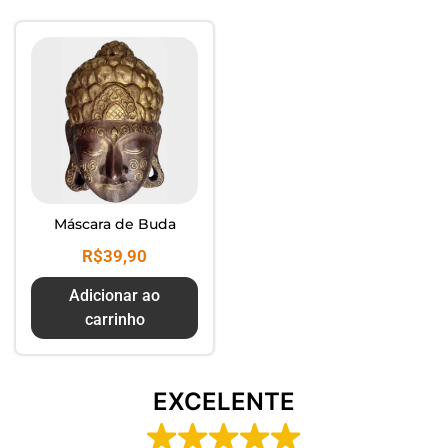
Composte seus Resíduos - Trate
seu Jardim - Cuide do Planeta
Máscara de Buda
R$
39,90
Adicionar ao
carrinho
EXCELENTE