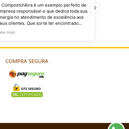
 Compostchêira é um exemplo perfeito de
É muito im
mpresa responsável e que dedica toda sua
Compostchê
nergia no atendimento de excelência aos
do Brasil. 
eus clientes. Que sorte ter encontrado
ocês!
eia mais
COMPRA SEGURA