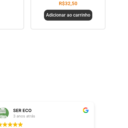
R$
32,50
Adicionar ao carrinho
SER ECO
Thi
3 anos atrás
3 an