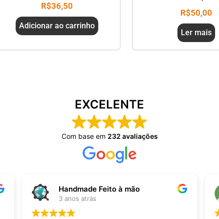
R$
36,50
R$
50,00
Adicionar ao carrinho
Ler mais
EXCELENTE
Com base em
232 avaliações
Handmade Feito à mão
3 anos atrás