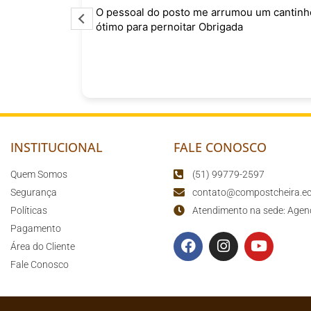
o
O pessoal do posto me arrumou um cantinh
curtindo
ótimo para pernoitar Obrigada
sário para
o
INSTITUCIONAL
FALE CONOSCO
Quem Somos
(51) 99779-2597
Segurança
contato@compostcheira.ec
Políticas
Atendimento na sede: Agen
Pagamento
Área do Cliente
Fale Conosco