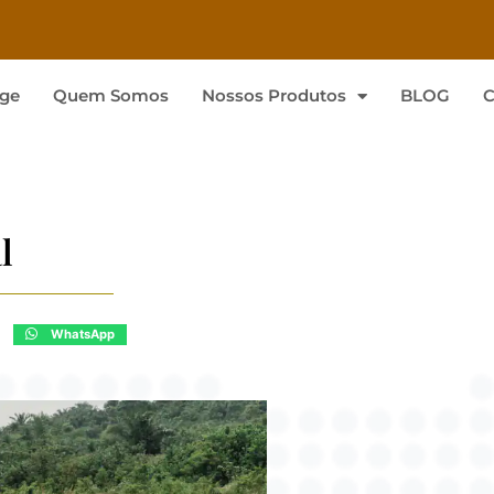
ge
Quem Somos
Nossos Produtos
BLOG
C
l
WhatsApp