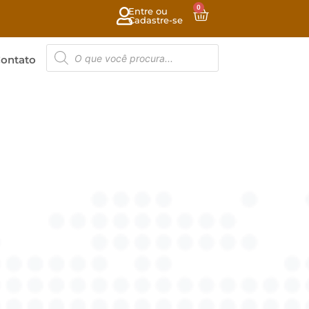
0
Entre ou
Cadastre-se
ontato