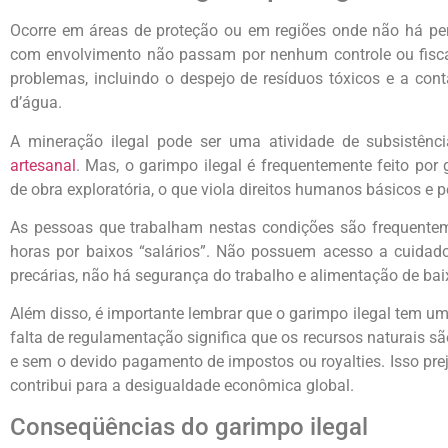
Ocorre em áreas de proteção ou em regiões onde não há per
com envolvimento não passam por nenhum controle ou fiscal
problemas, incluindo o despejo de resíduos tóxicos e a con
d’água.
A mineração ilegal pode ser uma atividade de subsistên
artesanal
. Mas, o garimpo ilegal é frequentemente feito po
de obra exploratória, o que viola direitos humanos básicos e 
As pessoas que trabalham nestas condições são frequentem
horas por baixos “salários”. Não possuem acesso a cuida
precárias, não há segurança do trabalho e alimentação de baixo
Além disso, é importante lembrar que o garimpo ilegal tem u
falta de regulamentação significa que os recursos naturais sã
e sem o devido pagamento de impostos ou royalties. Isso pr
contribui para a desigualdade econômica global.
Conseqüências do garimpo ilegal