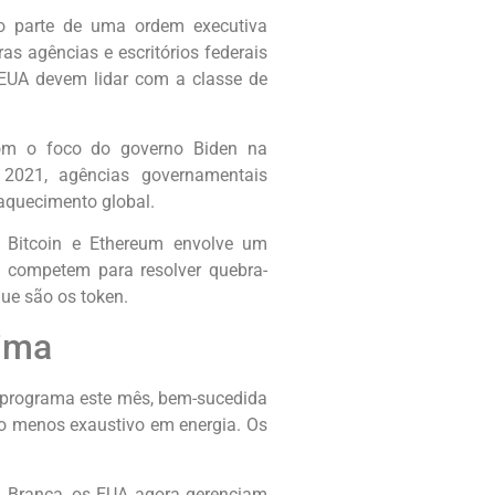
o parte de uma ordem executiva
s agências e escritórios federais
EUA devem lidar com a classe de
com o foco do governo Biden na
 2021, agências governamentais
aquecimento global.
s Bitcoin e Ethereum envolve um
s competem para resolver quebra-
ue são os token.
lima
 programa este mês, bem-sucedida
co menos exaustivo em energia. Os
sa Branca, os EUA agora gerenciam