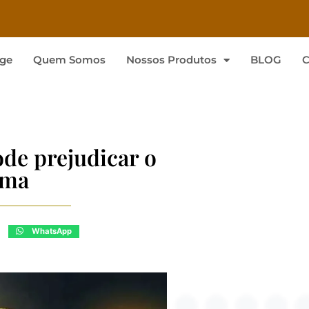
ge
Quem Somos
Nossos Produtos
BLOG
C
de prejudicar o
ima
WhatsApp