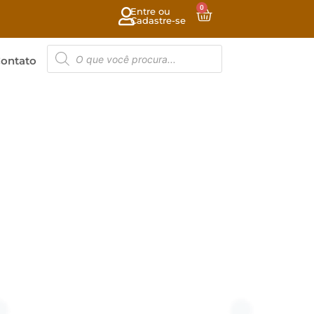
0
Entre ou
Cadastre-se
ontato