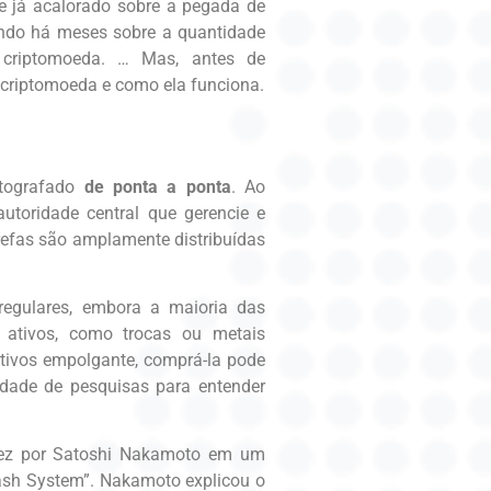
e já acalorado sobre a pegada de
tando há meses sobre a quantidade
 criptomoeda. … Mas, antes de
 criptomoeda e como ela funciona.
iptografado
de ponta a ponta
. Ao
utoridade central que gerencie e
refas são amplamente distribuídas
regulares, embora a maioria das
 ativos, como trocas ou metais
tivos empolgante, comprá-la pode
idade de pesquisas para entender
a vez por Satoshi Nakamoto em um
 Cash System”. Nakamoto explicou o