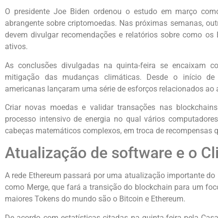
O presidente Joe Biden ordenou o estudo em março com
abrangente sobre criptomoedas. Nas próximas semanas, outra
devem divulgar recomendações e relatórios sobre como os 
ativos.
As conclusões divulgadas na quinta-feira se encaixam 
mitigação das mudanças climáticas. Desde o início de
americanas lançaram uma série de esforços relacionados ao 
Criar novas moedas e validar transações nas blockchain
processo intensivo de energia no qual vários computadore
cabeças matemáticos complexos, em troca de recompensas q
Atualização de software e o C
A rede Ethereum passará por uma atualização importante do
como Merge, que fará a transição do blockchain para um fo
maiores Tokens do mundo são o Bitcoin e Ethereum.
De acordo com estatísticas citadas na quinta-feira pela Ca