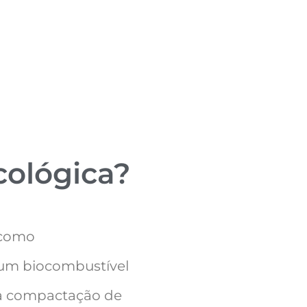
cológica?
 como
 um biocombustível
 da compactação de