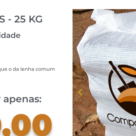
 - 25 KG
idade
o que o da lenha comum
 apenas:
,00